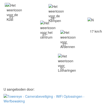
23°
28°
17 km/h
27°
27°
31°
U aangeboden door: